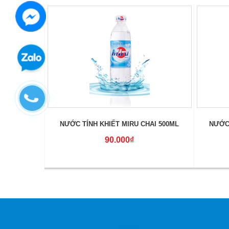
NH 18,9L
NƯỚC TÍNH KHIẾT MIRU CHAI 500ML
NƯỚC 
90.000₫