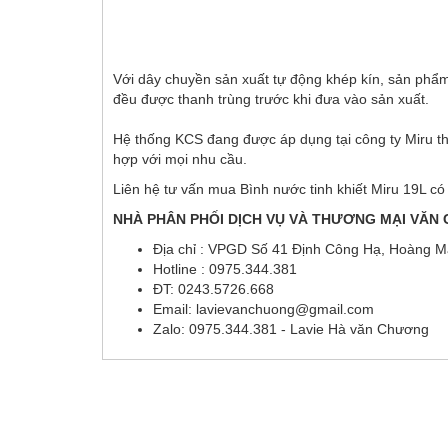
Với dây chuyền sản xuất tự động khép kín, sản phẩm
đều được thanh trùng trước khi đưa vào sản xuất.
Hệ thống KCS đang được áp dụng tại công ty Miru t
hợp với mọi nhu cầu.
Liên hệ tư vấn mua Bình nước tinh khiết Miru 19L có
NHÀ PHÂN PHỐI DỊCH VỤ VÀ THƯƠNG MẠI VĂN
Địa chỉ : VPGD Số 41 Định Công Hạ, Hoàng Ma
Hotline : 0975.344.381
ĐT: 0243.5726.668
Email: lavievanchuong@gmail.com
Zalo: 0975.344.381 - Lavie Hà văn Chương