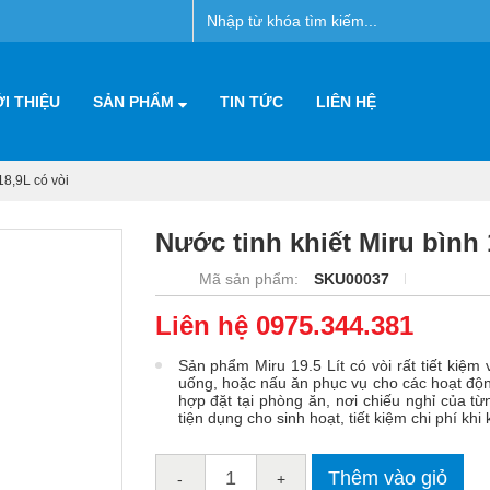
ỚI THIỆU
SẢN PHẨM
TIN TỨC
LIÊN HỆ
18,9L có vòi
Nước tinh khiết Miru bình 
Mã sản phẩm:
SKU00037
Liên hệ 0975.344.381
Sản phẩm Miru 19.5 Lít có vòi rất tiết kiệ
uống, hoặc nấu ăn phục vụ cho các hoạt động
hợp đặt tại phòng ăn, nơi chiếu nghỉ của từ
tiện dụng cho sinh hoạt, tiết kiệm chi phí khi
-
+