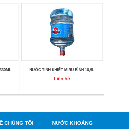
 330ML
NƯỚC TINH KHIẾT MIRU BÌNH 18,9L
NƯỚC TÍ
Liên hệ
Ề CHÚNG TÔI
NƯỚC KHOÁNG