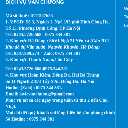
DỊCH VỤ VĂN CHƯƠNG
Gi
Mã số thuế : 0111557653
Ti
1. VPGD: Số 3, Ngách 1, Ngõ 193 phố Định Công Hạ,
Li
Tổ 15, Phường Định Công, TP Hà Nội
Tel: 0243.5726.668 - 0975 344 381.
2. Khu vực Hà Đông : Số 61 Ngõ 21 Yên xá
(Gần
BT2
Khu đô thị Văn quán, Nguyễn Khuyến, Hà Đông)
Tel: 0387.989.274 – Zalo: 0975 344 381
3. Khu vực Thanh Xuân,Cầu Giấy
Tel: 0243.5726.668-0975.344.381
4. Khu vực Hoàn Kiếm, Đống Đa, Hai Bà Trưng
Số 11 Ngách 218/3 Tây Sơn, Đống Đa, Hà Nội
Hotline (Zalo) : 0975 344 381.
Email: lavievanchuong@gmail.com
Phục vụ tất cả các ngày trong tuần từ thứ 2 đến Chủ
Nhật.
Mọi chi tiết quý khách vui lòng Liên hệ văn phòng chính
Số Hotline : 0975 344 381