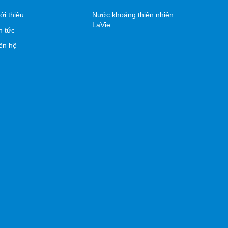
ới thiệu
Nước khoáng thiên nhiên
LaVie
n tức
ên hệ