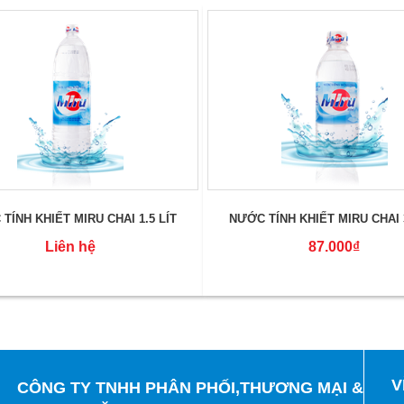
TÍNH KHIẾT MIRU CHAI 1.5 LÍT
NƯỚC TÍNH KHIẾT MIRU CHAI
Liên hệ
87.000₫
V
CÔNG TY TNHH PHÂN PHỐI,THƯƠNG MẠI &