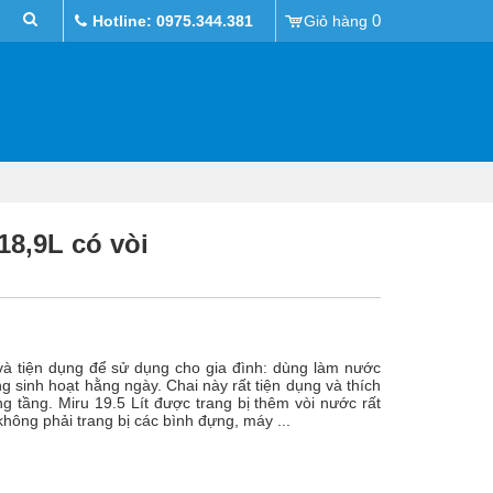
0
Hotline: 0975.344.381
Giỏ hàng
18,9L có vòi
m và tiện dụng để sử dụng cho gia đình: dùng làm nước
 sinh hoạt hằng ngày. Chai này rất tiện dụng và thích
ng tầng. Miru 19.5 Lít được trang bị thêm vòi nước rất
 không phải trang bị các bình đựng, máy ...